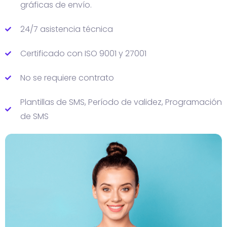
gráficas de envío.
24/7 asistencia técnica
Certificado con ISO 9001 y 27001
No se requiere contrato
Plantillas de SMS, Período de validez, Programación
de SMS