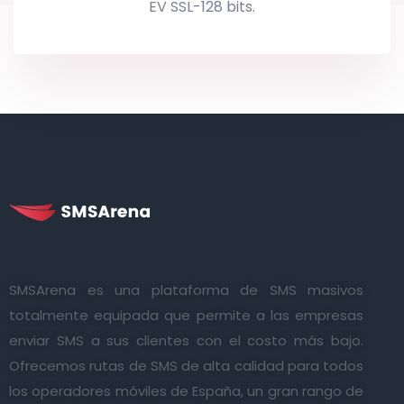
EV SSL-128 bits.
SMSArena es una plataforma de SMS masivos
totalmente equipada que permite a las empresas
enviar SMS a sus clientes con el costo más bajo.
Ofrecemos rutas de SMS de alta calidad para todos
los operadores móviles de España, un gran rango de