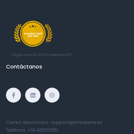
Elegida entre los TOP 5
Proveedores A2P
Contáctanos
Correo electrónico :
support@smsarena.es
Teléfono:
+34 910032951