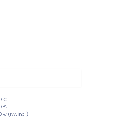
0
€
0
€
0
€ (IVA incl.)