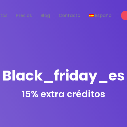
tos
Precios
Blog
Contacto
Español
Black_friday_es
15% extra créditos