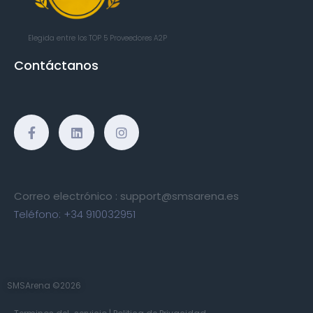
Elegida entre los TOP 5
Proveedores A2P
Contáctanos
Correo electrónico :
support@smsarena.es
Teléfono:
+34 910032951
SMSArena ©2026