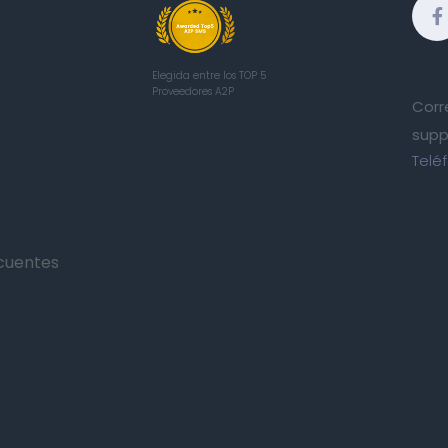
Elegida entre los TOP 5
Proveedores A2P
Corr
supp
Telé
cuentes