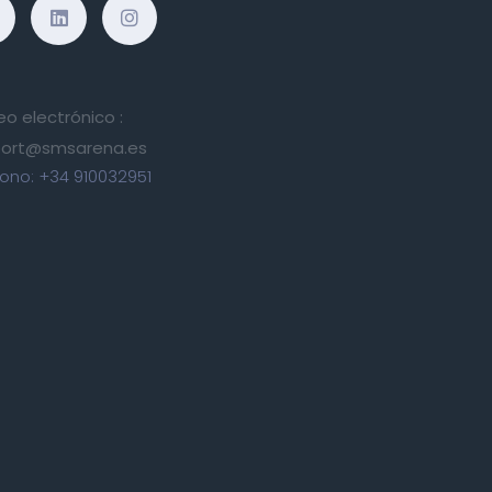
eo electrónico :
ort@smsarena.es
fono:
+34 910032951