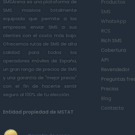
SMSArena es una plataforma de
Productos
SMS masivos totalmente
SMS
equipada que permite a las
WhatsApp
empresas enviar SMS a sus
RCS
clientes con el costo más bajo.
Rich SMS
Ofrecemos rutas de SMS de alta
Cobertura
calidad para todos los
API
operadores móviles de España,
un gran rango de precios de SMS
Revendedor
y una garantía de "mejor precio"
Preguntas fre
con el fin de hacerte sentir
Precios
seguro al 100% de tu elección.
Blog
Contacto
Entidad propiedad de
MSTAT