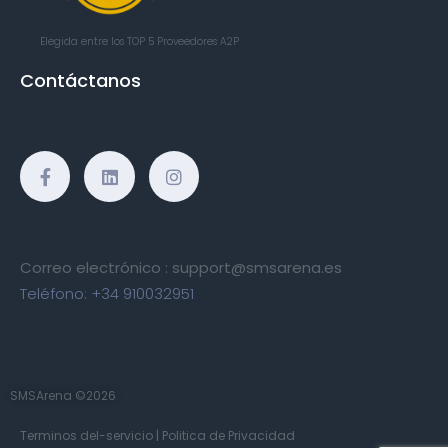
Elegida entre los TOP 5
Proveedores A2P
Contáctanos
Correo electrónico :
support@smsarena.es
Teléfono:
+34 910032951
SMSArena ©2026
Terminos del-servicio
|
Politica de Privacidad