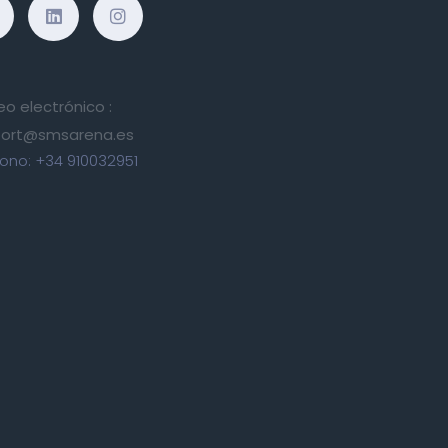
eo electrónico :
ort@smsarena.es
fono:
+34 910032951