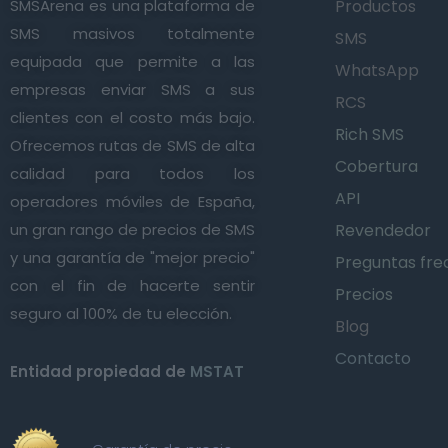
SMSArena es una plataforma de
Productos
SMS masivos totalmente
SMS
equipada que permite a las
WhatsApp
empresas enviar SMS a sus
RCS
clientes con el costo más bajo.
Rich SMS
Ofrecemos rutas de SMS de alta
Cobertura
calidad para todos los
API
operadores móviles de España,
un gran rango de precios de SMS
Revendedor
y una garantía de "mejor precio"
Preguntas fre
con el fin de hacerte sentir
Precios
seguro al 100% de tu elección.
Blog
Contacto
Entidad propiedad de
MSTAT