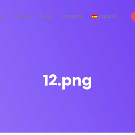
tos
Precios
Blog
Contacto
Español
English
12.png