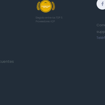
Elegida entre los TOP 5
Proveedores A2P
Corr
supp
Telé
cuentes