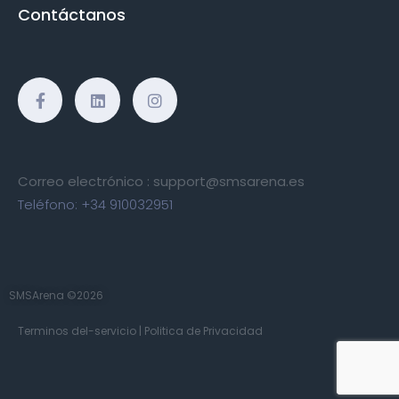
Contáctanos
Correo electrónico :
support@smsarena.es
Teléfono:
+34 910032951
SMSArena ©2026
Terminos del-servicio
|
Politica de Privacidad