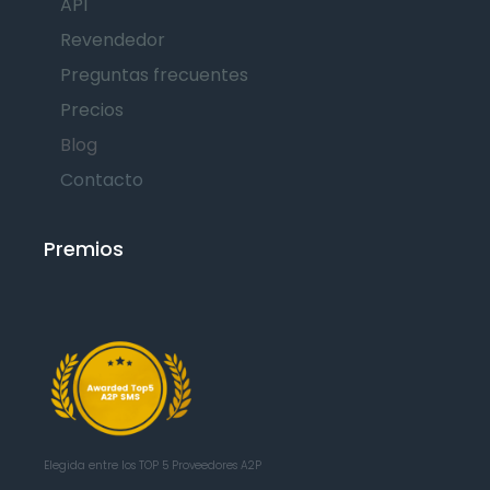
API
Revendedor
Preguntas frecuentes
Precios
Blog
Contacto
Premios
Elegida entre los TOP 5
Proveedores A2P