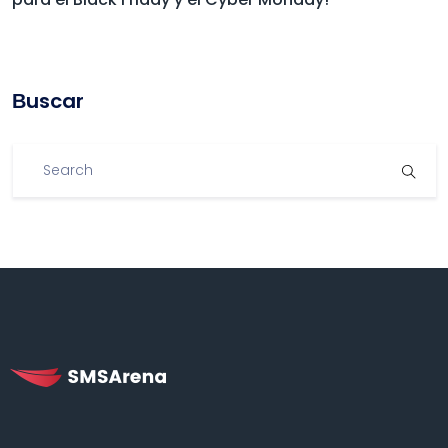
Βuscar