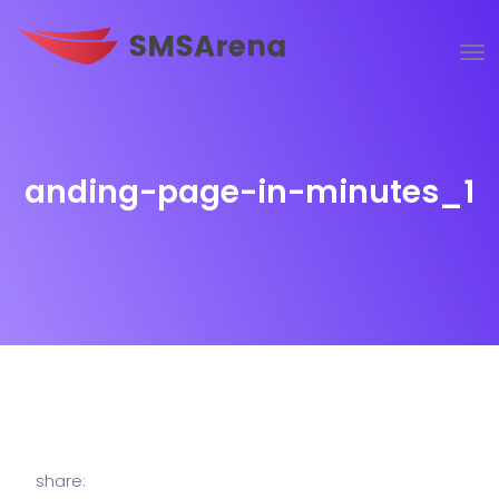
anding-page-in-minutes_1
share: