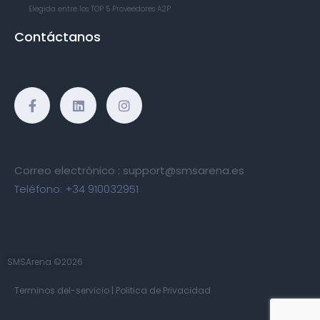
Elegida entre los TOP 5
Proveedores A2P
Contáctanos
Correo electrónico :
support@smsarena.es
Teléfono:
+34 910032951
SMSArena ©2026
Terminos del-servicio
|
Politica de Privacidad