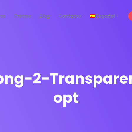
tos
Precios
Blog
Contacto
Español
English
-png-2-Transpare
opt