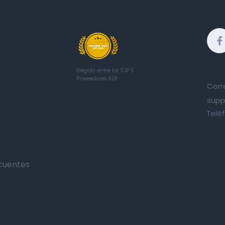
Elegida entre los TOP 5
Proveedores A2P
Corr
supp
Telé
cuentes