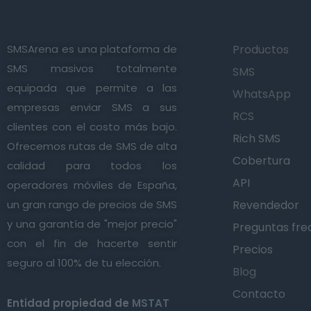
SMSArena es una plataforma de
Productos
SMS masivos totalmente
SMS
equipada que permite a las
WhatsApp
empresas enviar SMS a sus
RCS
clientes con el costo más bajo.
Rich SMS
Ofrecemos rutas de SMS de alta
Cobertura
calidad para todos los
API
operadores móviles de España,
un gran rango de precios de SMS
Revendedor
y una garantía de "mejor precio"
Preguntas fre
con el fin de hacerte sentir
Precios
seguro al 100% de tu elección.
Blog
Contacto
Entidad propiedad de
MSTAT