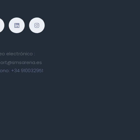
eo electrónico :
ort@smsarena.es
fono:
+34 910032951