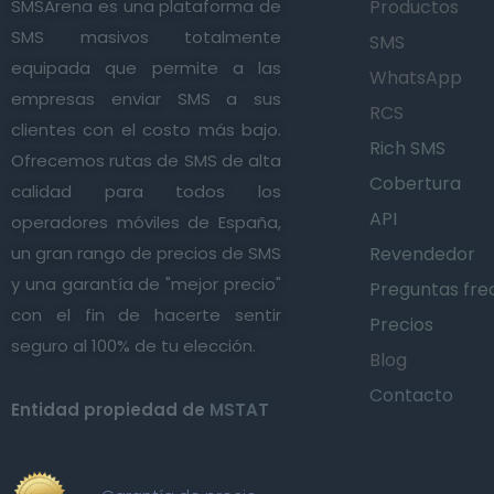
SMSArena es una plataforma de
Productos
SMS masivos totalmente
SMS
equipada que permite a las
WhatsApp
empresas enviar SMS a sus
RCS
clientes con el costo más bajo.
Rich SMS
Ofrecemos rutas de SMS de alta
Cobertura
calidad para todos los
API
operadores móviles de España,
un gran rango de precios de SMS
Revendedor
y una garantía de "mejor precio"
Preguntas fre
con el fin de hacerte sentir
Precios
seguro al 100% de tu elección.
Blog
Contacto
Entidad propiedad de
MSTAT