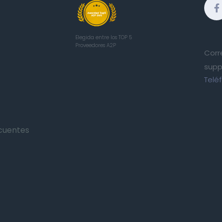
Elegida entre los TOP 5
Proveedores A2P
Corr
supp
Telé
cuentes