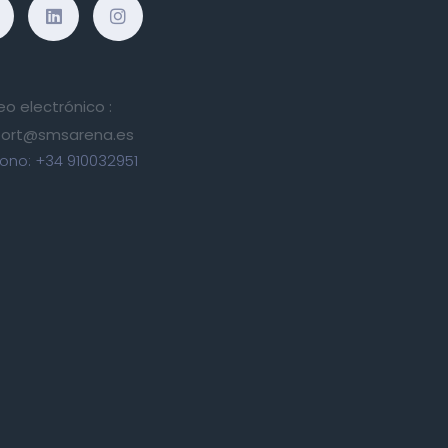
eo electrónico :
ort@smsarena.es
fono:
+34 910032951