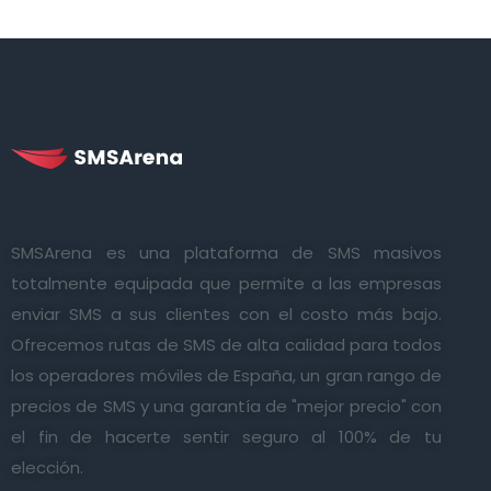
SMSArena es una plataforma de SMS masivos
totalmente equipada que permite a las empresas
enviar SMS a sus clientes con el costo más bajo.
Ofrecemos rutas de SMS de alta calidad para todos
los operadores móviles de España, un gran rango de
precios de SMS y una garantía de "mejor precio" con
el fin de hacerte sentir seguro al 100% de tu
elección.