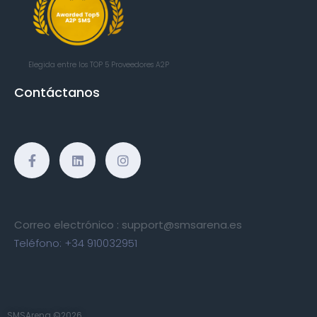
Elegida entre los TOP 5
Proveedores A2P
Contáctanos
Correo electrónico :
support@smsarena.es
Teléfono:
+34 910032951
SMSArena ©2026