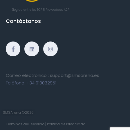
Elegida entre los TOP 5
Proveedores A2P
Contáctanos
Correo electrónico :
support@smsarena.es
Teléfono:
+34 910032951
SMSArena ©2026
Terminos del-servicio
|
Politica de Privacidad