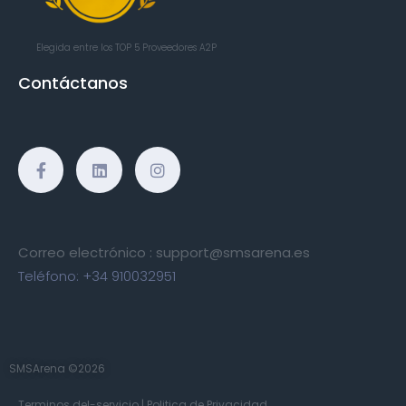
Elegida entre los TOP 5
Proveedores A2P
Contáctanos
Correo electrónico :
support@smsarena.es
Teléfono:
+34 910032951
SMSArena ©2026
Terminos del-servicio
|
Politica de Privacidad