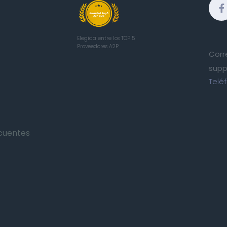
Elegida entre los TOP 5
Proveedores A2P
Corr
supp
Telé
cuentes