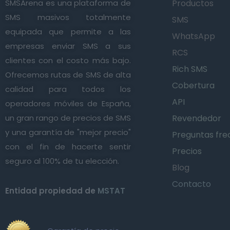
SMSArena es una plataforma de
Productos
SMS masivos totalmente
SMS
equipada que permite a las
WhatsApp
empresas enviar SMS a sus
RCS
clientes con el costo más bajo.
Rich SMS
Ofrecemos rutas de SMS de alta
Cobertura
calidad para todos los
API
operadores móviles de España,
un gran rango de precios de SMS
Revendedor
y una garantía de "mejor precio"
Preguntas fre
con el fin de hacerte sentir
Precios
seguro al 100% de tu elección.
Blog
Contacto
Entidad propiedad de
MSTAT