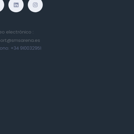
eo electrónico :
ort@smsarena.es
fono:
+34 910032951