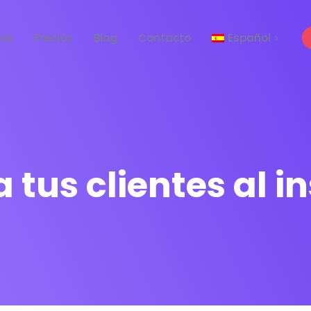
tos
Precios
Blog
Contacto
Español
English
a tus clientes al i