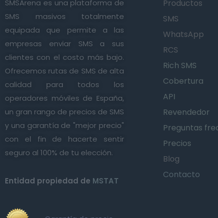
SMSArena es una plataforma de
Productos
SMS masivos totalmente
SMS
equipada que permite a las
WhatsApp
empresas enviar SMS a sus
RCS
clientes con el costo más bajo.
Rich SMS
Ofrecemos rutas de SMS de alta
Cobertura
calidad para todos los
API
operadores móviles de España,
un gran rango de precios de SMS
Revendedor
y una garantía de "mejor precio"
Preguntas fre
con el fin de hacerte sentir
Precios
seguro al 100% de tu elección.
Blog
Contacto
Entidad propiedad de
MSTAT