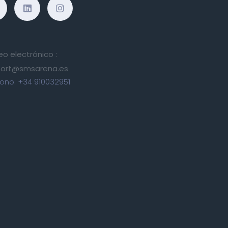
eo electrónico :
ort@smsarena.es
fono:
+34 910032951