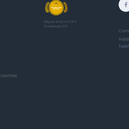
Elegida entre los TOP 5
Proveedores A2P
Corr
supp
Telé
cuentes