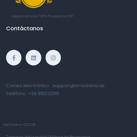
Elegida entre los TOP 5
Proveedores A2P
Contáctanos
Correo electrónico :
support@smsarena.es
Teléfono:
+34 910032951
SMSArena ©2026
Terminos del-servicio
|
Politica de Privacidad