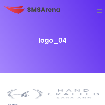
logo_04
share: