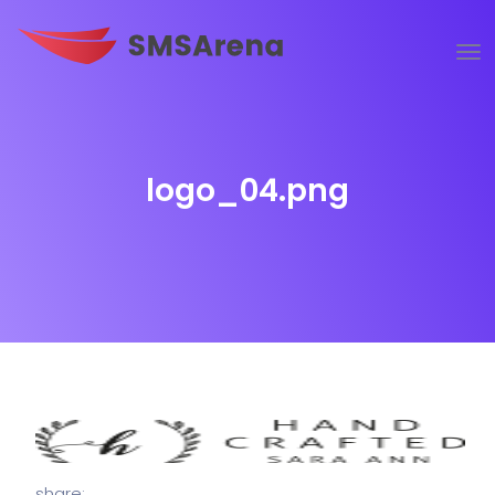
logo_04.png
share: