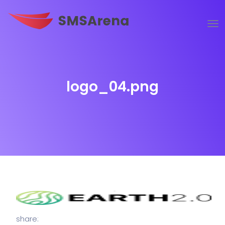
logo_04.png
share: