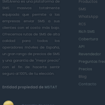
SMSArena es una plataforma de
Productos
SMS masivos totalmente
SMS
equipada que permite a las
WhatsApp
empresas enviar SMS a sus
RCS
clientes con el costo más bajo.
Rich SMS
Ofrecemos rutas de SMS de alta
Cobertura
calidad para todos los
API
operadores móviles de España,
un gran rango de precios de SMS
Revendedor
y una garantía de "mejor precio"
Preguntas fre
con el fin de hacerte sentir
Precios
seguro al 100% de tu elección.
Blog
Contacto
Entidad propiedad de
MSTAT