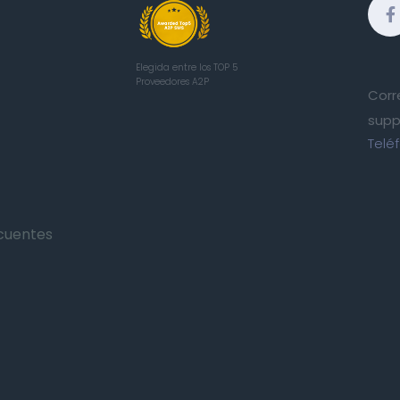
Elegida entre los TOP 5
Proveedores A2P
Corr
supp
Telé
cuentes