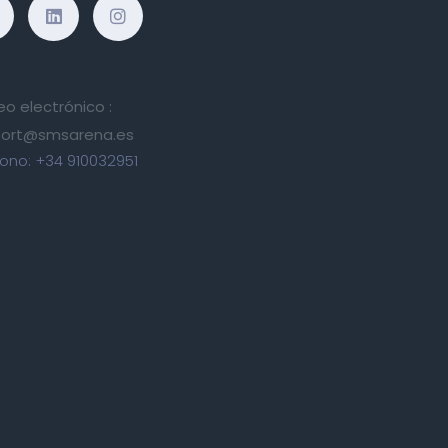
eo electrónico :
ort@smsarena.es
fono:
+34 910032951