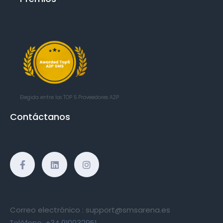
Elegida entre los TOP 5
Proveedores A2P
Contáctanos
Correo electrónico :
support@smsarena.es
Teléfono:
+34 910032951