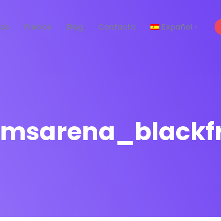
tos
Precios
Blog
Contacto
Español
English
msarena_blackf