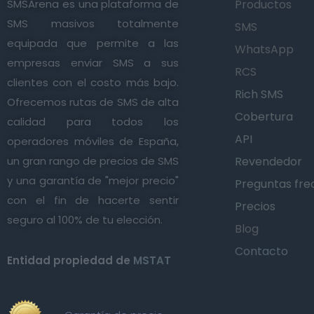
SMSArena es una plataforma de
Productos
SMS masivos totalmente
SMS
equipada que permite a las
WhatsApp
empresas enviar SMS a sus
RCS
clientes con el costo más bajo.
Rich SMS
Ofrecemos rutas de SMS de alta
Cobertura
calidad para todos los
API
operadores móviles de España,
un gran rango de precios de SMS
Revendedor
y una garantía de "mejor precio"
Preguntas fre
con el fin de hacerte sentir
Precios
seguro al 100% de tu elección.
Blog
Contacto
Entidad propiedad de
MSTAT