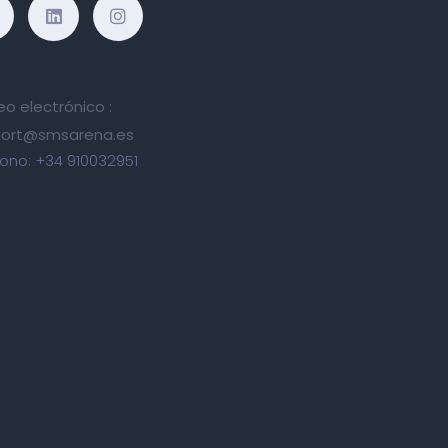
eo electrónico :
ort@smsarena.es
fono:
+34 910032951