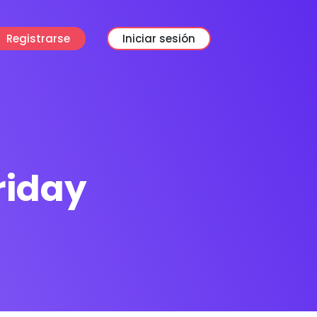
Registrarse
Iniciar sesión
riday