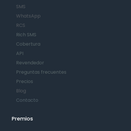
SMS
WhatsApp
RCS
Rich SMS
Cobertura
API
Revendedor
Preguntas frecuentes
Precios
Blog
Contacto
Premios