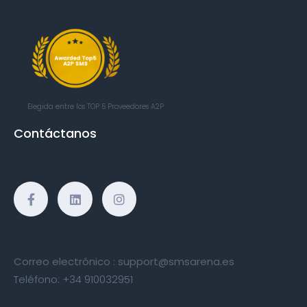
Elegida entre los TOP 5
Proveedores A2P
Contáctanos
Correo electrónico :
support@smsarena.es
Teléfono:
+34 910032951