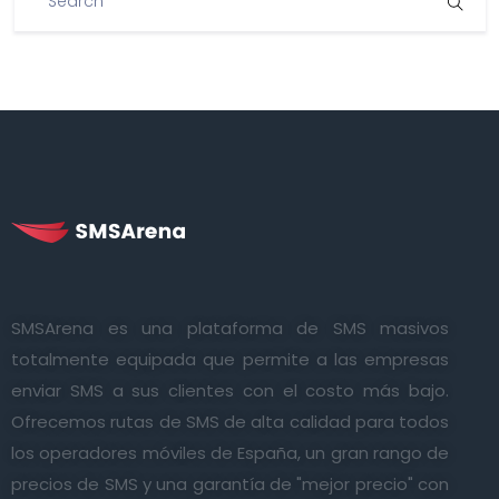
SMSArena es una plataforma de SMS masivos
totalmente equipada que permite a las empresas
enviar SMS a sus clientes con el costo más bajo.
Ofrecemos rutas de SMS de alta calidad para todos
los operadores móviles de España, un gran rango de
precios de SMS y una garantía de "mejor precio" con