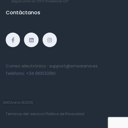
Elegida entre los TOP 5
Proveedores A2P
Contáctanos
Correo electrónico :
support@smsarena.es
Teléfono:
+34 910032951
SMSArena ©2026
Terminos del-servicio
|
Politica de Privacidad