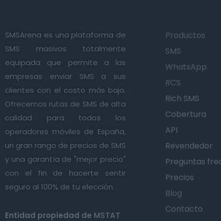
SMSArena es una plataforma de
Productos
SMS masivos totalmente
SMS
equipada que permite a las
WhatsApp
empresas enviar SMS a sus
RCS
clientes con el costo más bajo.
Rich SMS
Ofrecemos rutas de SMS de alta
Cobertura
calidad para todos los
API
operadores móviles de España,
un gran rango de precios de SMS
Revendedor
y una garantía de "mejor precio"
Preguntas fre
con el fin de hacerte sentir
Precios
seguro al 100% de tu elección.
Blog
Contacto
Entidad propiedad de
MSTAT