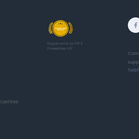
Elegida entre los TOP 5
Proveedores A2P
Corr
supp
Telé
cuentes