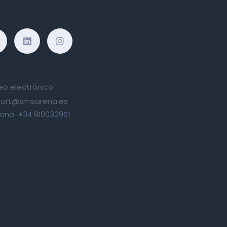
eo electrónico :
ort@smsarena.es
fono:
+34 910032951