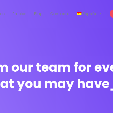
tos
Precios
Blog
Contacto
Español
English
m our team for ev
hat you may have