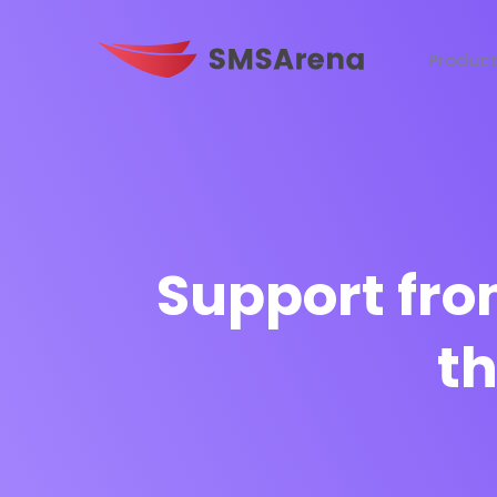
Produc
Support fro
t