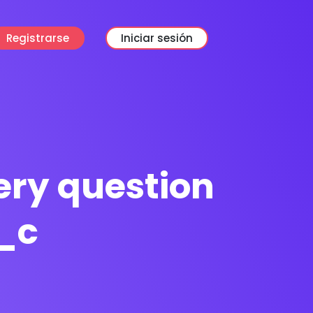
Registrarse
Iniciar sesión
ery question
_c