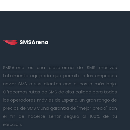
SMSArena es una plataforma de SMS masivos
totalmente equipada que permite a las empresas
enviar SMS a sus clientes con el costo más bajo.
Ofrecemos rutas de SMS de alta calidad para todos
los operadores móviles de España, un gran rango de
precios de SMS y una garantía de "mejor precio" con
el fin de hacerte sentir seguro al 100% de tu
elección.