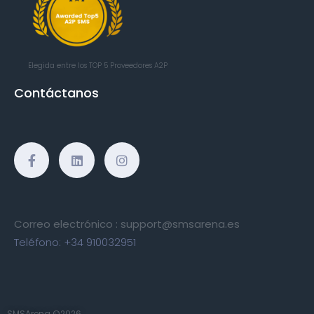
Elegida entre los TOP 5
Proveedores A2P
Contáctanos
Correo electrónico :
support@smsarena.es
Teléfono:
+34 910032951
SMSArena ©2026