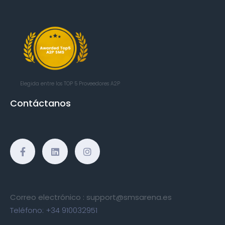
Elegida entre los TOP 5
Proveedores A2P
Contáctanos
Correo electrónico :
support@smsarena.es
Teléfono:
+34 910032951