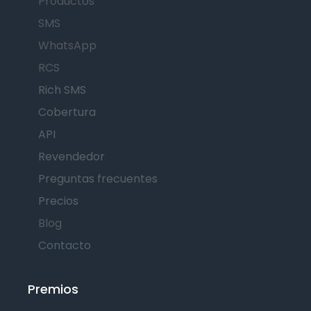
Productos
SMS
WhatsApp
RCS
Rich SMS
Cobertura
API
Revendedor
Preguntas frecuentes
Precios
Blog
Contacto
Premios