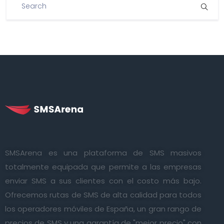
SMSArena es una plataforma de SMS masivos
totalmente equipada que permite a las empresas
enviar SMS a sus clientes con el costo más bajo.
Ofrecemos rutas de SMS de alta calidad para todos
los operadores móviles de España, un gran rango de
precios de SMS y una garantía de "mejor precio" con