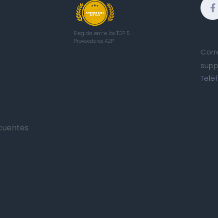
Elegida entre los TOP 5
Proveedores A2P
Corr
supp
Telé
cuentes