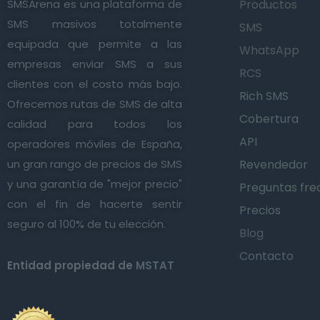
SMSArena es una plataforma de
Productos
SMS masivos totalmente
SMS
equipada que permite a las
WhatsApp
empresas enviar SMS a sus
RCS
clientes con el costo más bajo.
Rich SMS
Ofrecemos rutas de SMS de alta
Cobertura
calidad para todos los
API
operadores móviles de España,
un gran rango de precios de SMS
Revendedor
y una garantía de "mejor precio"
Preguntas fre
con el fin de hacerte sentir
Precios
seguro al 100% de tu elección.
Blog
Contacto
Entidad propiedad de
MSTAT