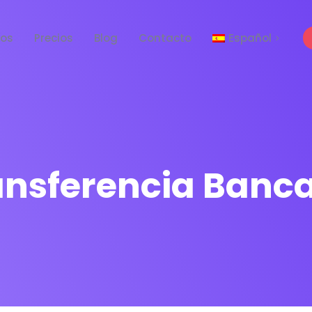
tos
Precios
Blog
Contacto
Español
English
ansferencia Banca