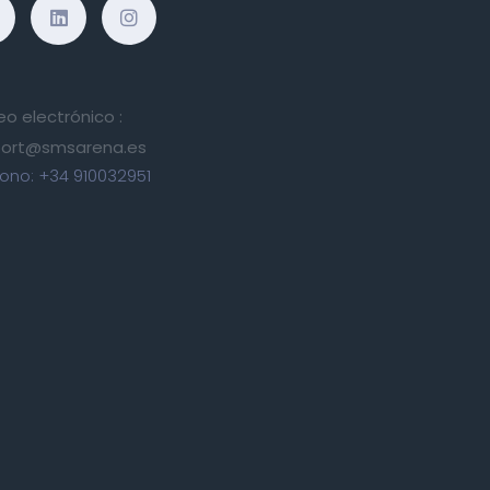
eo electrónico :
ort@smsarena.es
fono:
+34 910032951