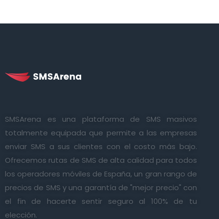
SMSArena es una plataforma de SMS masivos
totalmente equipada que permite a las empresas
enviar SMS a sus clientes con el costo más bajo.
Ofrecemos rutas de SMS de alta calidad para todos
los operadores móviles de España, un gran rango de
precios de SMS y una garantía de "mejor precio" con
el fin de hacerte sentir seguro al 100% de tu
elección.