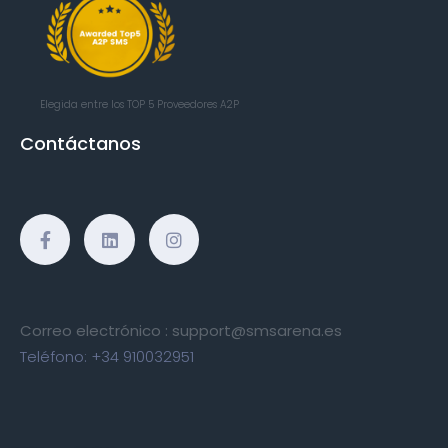
Elegida entre los TOP 5
Proveedores A2P
Contáctanos
Correo electrónico :
support@smsarena.es
Teléfono:
+34 910032951