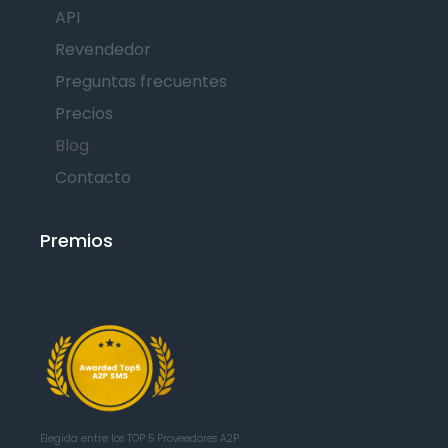
API
Revendedor
Preguntas frecuentes
Precios
Blog
Contacto
Premios
Elegida entre los TOP 5
Proveedores A2P