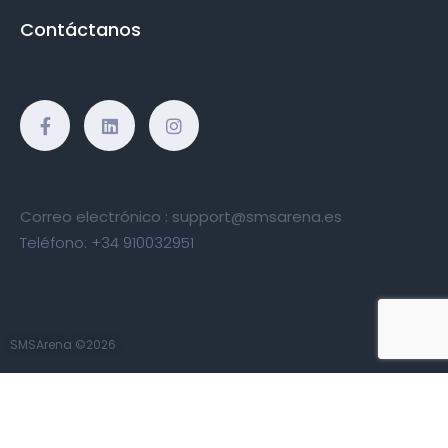
Contáctanos
Correo electrónico :
support@smsarena.es
Teléfono:
+34 910032951
SMSArena ©2026
Terminos del-servicio
|
Politica de Privacidad